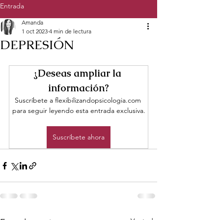
A 
A 
Entrada
Amanda
1 oct 2023
4 min de lectura
DEPRESIÓN
¿Deseas ampliar la 
información?
Suscríbete a flexibilizandopsicologia.com 
para seguir leyendo esta entrada exclusiva.
Suscríbete ahora